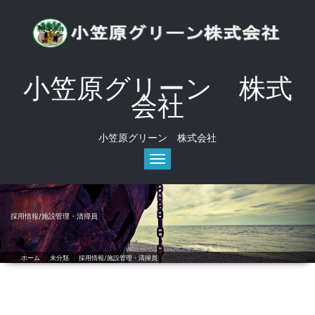
コ
ン
テ
ン
ツ
へ
小笠原グリーン 株式
ス
会社
キ
ッ
プ
小笠原グリーン 株式会社
ナビゲーション切り替え
採用情報/施設管理・清掃員
ホーム
/
未分類
/
採用情報/施設管理・清掃員