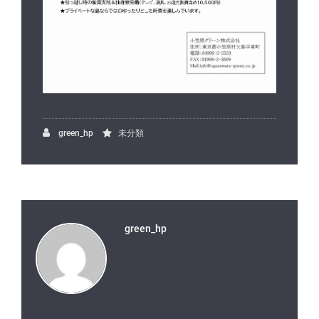
green_hp
未分類
green_hp